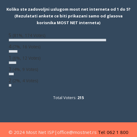
Koliko ste zadovoljni uslugom most net interneta od 1 do 5?
(Rezulatati ankete ce biti prikazani samo od glasova
korisnika MOST NET interneta)
5
(81%, 174 Votes)
4
(7%, 16 Votes)
1
(6%, 12 Votes)
3
(4%, 9 Votes)
2
(2%, 4 Votes)
Total Voters:
215
© 2024 Most Net ISP|office@mostnet.rs
Tel: 062 1 800