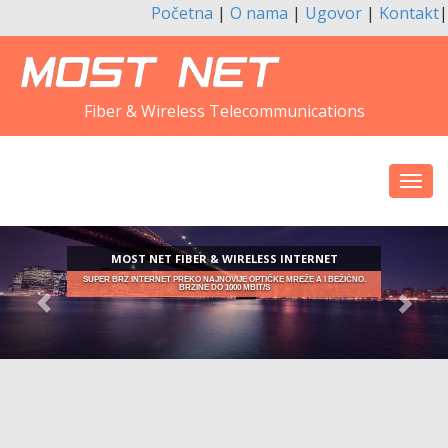
Početna
|
O nama
|
Ugovor
|
Kontakt
|
Fiber & Wireless Telecommunications
Toggl
navig
MOST NET FIBER & WIRELESS INTERNET
SUPER BRZ INTERNET PREKO NAJNOVIJE OPTIČKE MREŽE A I BEŽIČNO.
BRZINE DO 1000 MBIT/S